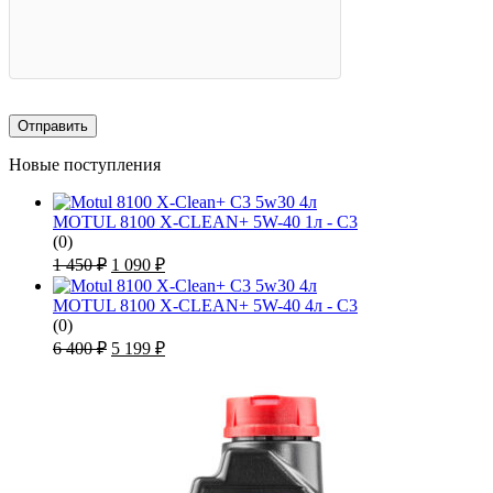
Новые поступления
MOTUL 8100 X-CLEAN+ 5W-40 1л - C3
(0)
Первоначальная
Текущая
1 450
₽
1 090
₽
цена
цена:
составляла
1
MOTUL 8100 X-CLEAN+ 5W-40 4л - C3
1
090 ₽.
(0)
450 ₽.
Первоначальная
Текущая
6 400
₽
5 199
₽
цена
цена:
составляла
5
6
199 ₽.
400 ₽.