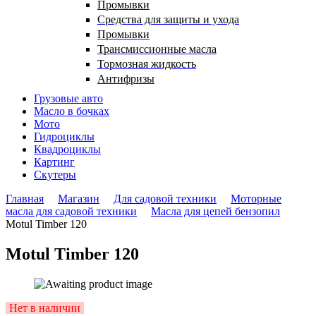
Промывки
Средства для защиты и ухода
Промывки
Трансмиссионные масла
Тормозная жидкость
Антифризы
Грузовые авто
Масло в бочках
Мото
Гидроциклы
Квадроциклы
Картинг
Скутеры
Главная
Магазин
Для садовой техники
Моторные
масла для садовой техники
Масла для цепей бензопил
Motul Timber 120
Motul Timber 120
Availability:
Нет в наличии