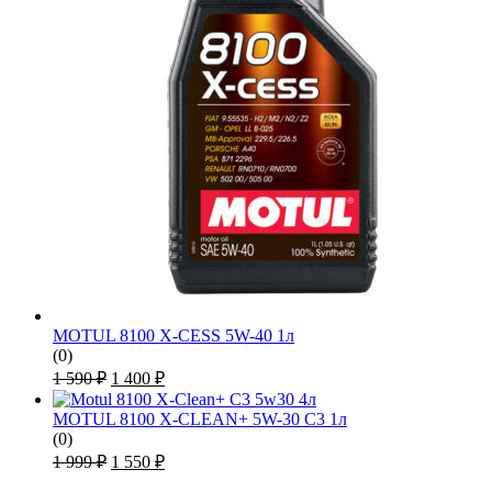
MOTUL 8100 X-CESS 5W-40 1л
(0)
Первоначальная
Текущая
1 590
₽
1 400
₽
цена
цена:
составляла
1
MOTUL 8100 X-CLEAN+ 5W-30 C3 1л
1
400 ₽.
(0)
590 ₽.
Первоначальная
Текущая
1 999
₽
1 550
₽
цена
цена: