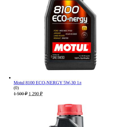
Motul 8100 ECO-NERGY 5W-30 1л
(0)
Первоначальная
Текущая
1 500
₽
1 290
₽
цена
цена:
составляла
1
1
290 ₽.
500 ₽.