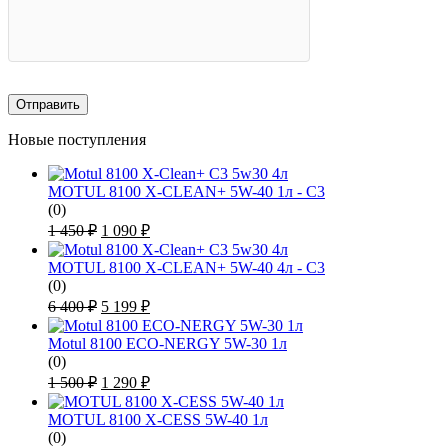
Новые поступления
MOTUL 8100 X-CLEAN+ 5W-40 1л - C3
(0)
Первоначальная
Текущая
1 450
₽
1 090
₽
цена
цена:
составляла
1
MOTUL 8100 X-CLEAN+ 5W-40 4л - C3
1
090 ₽.
(0)
450 ₽.
Первоначальная
Текущая
6 400
₽
5 199
₽
цена
цена:
составляла
5
Motul 8100 ECO-NERGY 5W-30 1л
6
199 ₽.
(0)
400 ₽.
Первоначальная
Текущая
1 500
₽
1 290
₽
цена
цена:
составляла
1
MOTUL 8100 X-CESS 5W-40 1л
1
290 ₽.
(0)