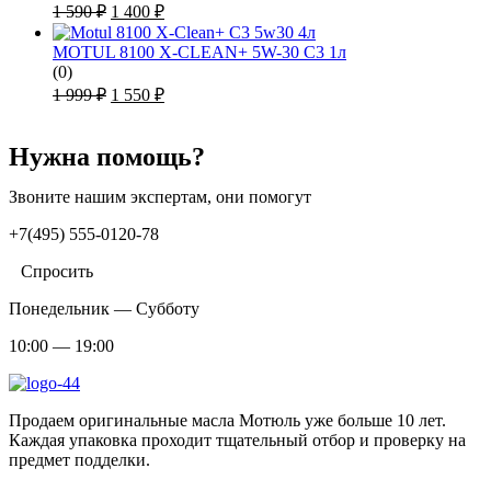
500 ₽.
Первоначальная
Текущая
1 590
₽
1 400
₽
цена
цена:
составляла
1
MOTUL 8100 X-CLEAN+ 5W-30 C3 1л
1
400 ₽.
(0)
590 ₽.
Первоначальная
Текущая
1 999
₽
1 550
₽
цена
цена:
составляла
1
1
Нужна помощь?
550 ₽.
999 ₽.
Звоните нашим экспертам, они помогут
+7(495) 555-0120-78
Спросить
Понедельник — Субботу
10:00 — 19:00
Продаем оригинальные масла Мотюль уже больше 10 лет.
Каждая упаковка проходит тщательный отбор и проверку на
предмет подделки.