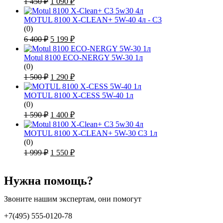
1 450
₽
1 090
₽
цена
цена:
составляла
1
MOTUL 8100 X-CLEAN+ 5W-40 4л - C3
1
090 ₽.
(0)
450 ₽.
Первоначальная
Текущая
6 400
₽
5 199
₽
цена
цена:
составляла
5
Motul 8100 ECO-NERGY 5W-30 1л
6
199 ₽.
(0)
400 ₽.
Первоначальная
Текущая
1 500
₽
1 290
₽
цена
цена:
составляла
1
MOTUL 8100 X-CESS 5W-40 1л
1
290 ₽.
(0)
500 ₽.
Первоначальная
Текущая
1 590
₽
1 400
₽
цена
цена:
составляла
1
MOTUL 8100 X-CLEAN+ 5W-30 C3 1л
1
400 ₽.
(0)
590 ₽.
Первоначальная
Текущая
1 999
₽
1 550
₽
цена
цена:
составляла
1
1
Нужна помощь?
550 ₽.
999 ₽.
Звоните нашим экспертам, они помогут
+7(495) 555-0120-78