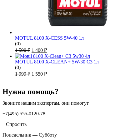
MOTUL 8100 X-CESS 5W-40 1л
(0)
Первоначальная
Текущая
1 590
₽
1 400
₽
цена
цена:
составляла
1
MOTUL 8100 X-CLEAN+ 5W-30 C3 1л
1
400 ₽.
(0)
590 ₽.
Первоначальная
Текущая
1 999
₽
1 550
₽
цена
цена:
составляла
1
1
Нужна помощь?
550 ₽.
999 ₽.
Звоните нашим экспертам, они помогут
+7(495) 555-0120-78
Спросить
Понедельник — Субботу