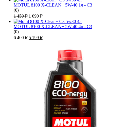
MOTUL 8100 X-CLEAN+ 5W-40 1л - C3
(0)
Первоначальная
Текущая
1 450
₽
1 090
₽
цена
цена:
составляла
1
MOTUL 8100 X-CLEAN+ 5W-40 4л - C3
1
090 ₽.
(0)
450 ₽.
Первоначальная
Текущая
6 400
₽
5 199
₽
цена
цена:
составляла
5
6
199 ₽.
400 ₽.