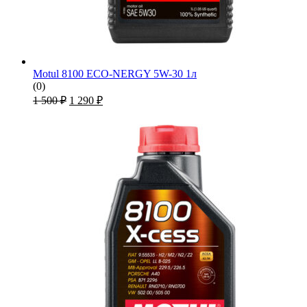
Motul 8100 ECO-NERGY 5W-30 1л
(0)
Первоначальная
Текущая
1 500
₽
1 290
₽
цена
цена:
составляла
1
1
290 ₽.
500 ₽.