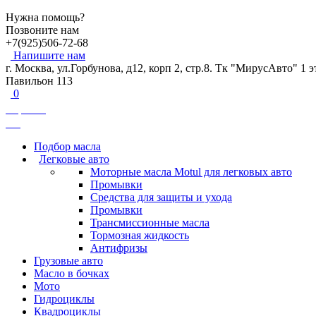
Нужна помощь?
Позвоните нам
+7(925)506-72-68
Напишите нам
г. Москва, ул.Горбунова, д12, корп 2, стр.8. Тк "МирусАвто" 1 
Павильон 113
0
Корзина
0
₽
Подбор масла
Легковые авто
Моторные масла Motul для легковых авто
Промывки
Средства для защиты и ухода
Промывки
Трансмиссионные масла
Тормозная жидкость
Антифризы
Грузовые авто
Масло в бочках
Мото
Гидроциклы
Квадроциклы