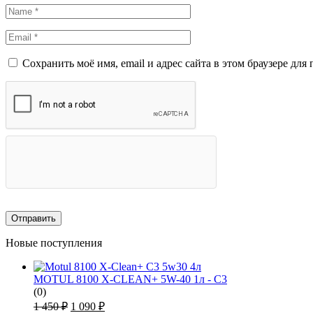
Сохранить моё имя, email и адрес сайта в этом браузере д
Новые поступления
MOTUL 8100 X-CLEAN+ 5W-40 1л - C3
(0)
Первоначальная
Текущая
1 450
₽
1 090
₽