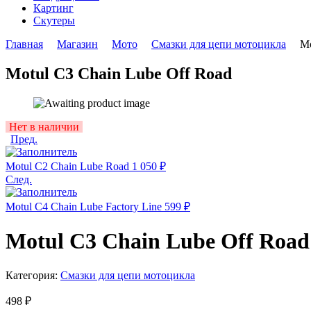
Картинг
Скутеры
Главная
Магазин
Мото
Смазки для цепи мотоцикла
Mo
Motul C3 Chain Lube Off Road
Availability:
Нет в наличии
Пред.
Motul C2 Chain Lube Road
1 050
₽
След.
Motul C4 Chain Lube Factory Line
599
₽
Motul C3 Chain Lube Off Road
Категория:
Смазки для цепи мотоцикла
498
₽