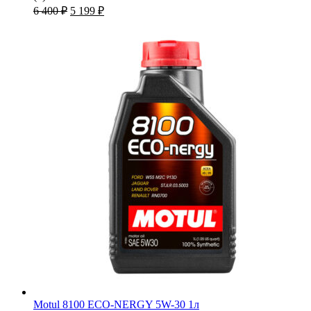
450 ₽.
Первоначальная
Текущая
6 400
₽
5 199
₽
цена
цена:
составляла
5
6
199 ₽.
400 ₽.
Motul 8100 ECO-NERGY 5W-30 1л