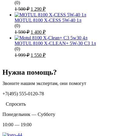
(0)
Первоначальная
Текущая
1 500
₽
1 290
₽
цена
цена:
составляла
1
MOTUL 8100 X-CESS 5W-40 1л
1
290 ₽.
(0)
500 ₽.
Первоначальная
Текущая
1 590
₽
1 400
₽
цена
цена:
составляла
1
MOTUL 8100 X-CLEAN+ 5W-30 C3 1л
1
400 ₽.
(0)
590 ₽.
Первоначальная
Текущая
1 999
₽
1 550
₽
цена
цена:
составляла
1
1
Нужна помощь?
550 ₽.
999 ₽.
Звоните нашим экспертам, они помогут
+7(495) 555-0120-78
Спросить
Понедельник — Субботу
10:00 — 19:00